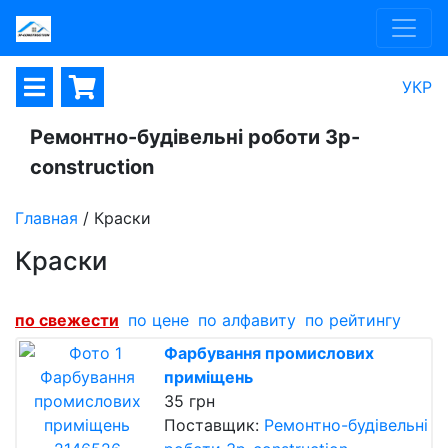
УКР
Ремонтно-будівельні роботи 3p-
construction
Главная
/
Краски
Краски
по cвежести
по цене
по алфавиту
по рейтингу
Фарбування промислових
приміщень
35 грн
Поставщик:
Ремонтно-будівельні